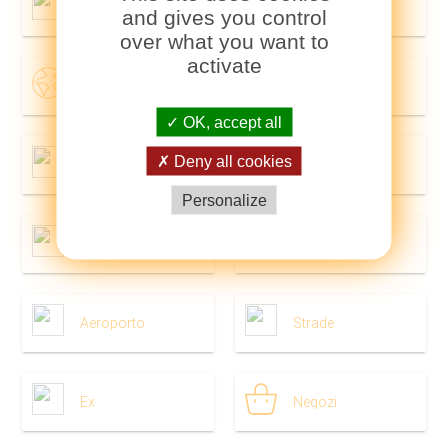
Città
Quartieri
and gives you control
over what you want to
activate
Nel mondo
Turismo
OK, accept all
Deny all cookies
Attrazioni
Trasporto
Personalize
Metro
Treno
Aeroporto
Strade
Ex
Negozi